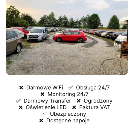
❌  
Darmowe WiFi
✅  
Obsługa 24/7
❌  
Monitoring 24/7
✅  
Darmowy Transfer
❌  
Ogrodzony
❌  
Oświetlenie LED
❌  
Faktura VAT
✅  
Ubezpieczony
❌  
Dostępne napoje