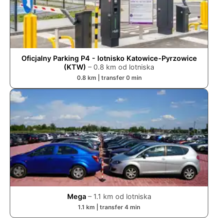
Oficjalny Parking P4 - lotnisko Katowice-Pyrzowice
(KTW)
–
0.8
km od lotniska
0.8
km | transfer
0
min
Mega
–
1.1
km od lotniska
1.1
km | transfer
4
min