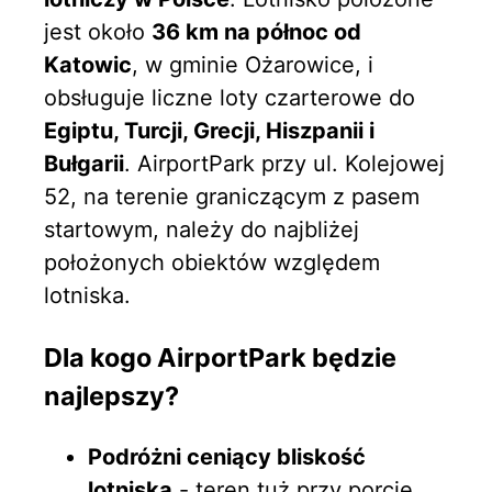
jest około
36 km na północ od
Katowic
, w gminie Ożarowice, i
obsługuje liczne loty czarterowe do
Egiptu, Turcji, Grecji, Hiszpanii i
Bułgarii
. AirportPark przy ul. Kolejowej
52, na terenie graniczącym z pasem
startowym, należy do najbliżej
położonych obiektów względem
lotniska.
Dla kogo AirportPark będzie
najlepszy?
Podróżni ceniący bliskość
lotniska
- teren tuż przy porcie.