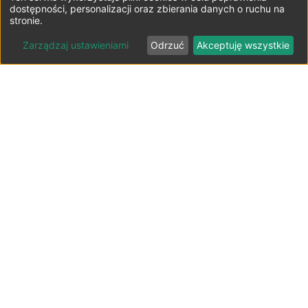
dostępności, personalizacji oraz zbierania danych o ruchu na
stronie.
Zarządzaj ustawieniami
Odrzuć
Akceptuję wszystkie
Lista parkingów przy lotniskach
Polska ⬇️
Parkingi lotnisko Bydgoszcz-Szwederowo
Parkingi lotnisko Gdańsk-Rębiechowo
Parkingi lotnisko Katowice-Pyrzowice
Parkingi lotnisko Kraków-Balice
Parkingi lotnisko Lublin-Świdnik
Parkingi lotnisko Łódź-Lublinek