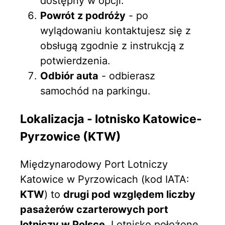
dostępny w opcji.
Powrót z podróży
- po
wylądowaniu kontaktujesz się z
obsługą zgodnie z instrukcją z
potwierdzenia.
Odbiór auta
- odbierasz
samochód na parkingu.
Lokalizacja - lotnisko Katowice-
Pyrzowice (KTW)
Międzynarodowy Port Lotniczy
Katowice w Pyrzowicach (kod IATA:
KTW
) to
drugi pod względem liczby
pasażerów czarterowych port
lotniczy w Polsce
. Lotnisko położone