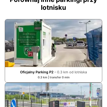
lotnisku
Oficjalny Parking P2
–
0.3
km od lotniska
0.3
km | transfer
0
min