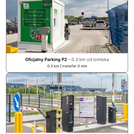
Oficjalny Parking P2
–
0.3
km od lotniska
0.3
km | transfer
0
min