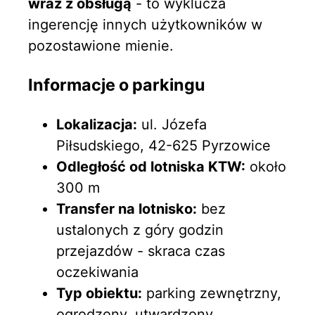
wraz z obsługą
- to wyklucza
ingerencję innych użytkowników w
pozostawione mienie.
Informacje o parkingu
Lokalizacja:
ul. Józefa
Piłsudskiego, 42-625 Pyrzowice
Odległość od lotniska KTW:
około
300 m
Transfer na lotnisko:
bez
ustalonych z góry godzin
przejazdów - skraca czas
oczekiwania
Typ obiektu:
parking zewnętrzny,
ogrodzony, utwardzony,