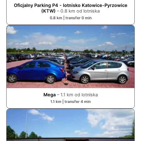
Oficjalny Parking P4 - lotnisko Katowice-Pyrzowice
(KTW)
–
0.8
km od lotniska
0.8
km | transfer
0
min
Mega
–
1.1
km od lotniska
1.1
km | transfer
4
min