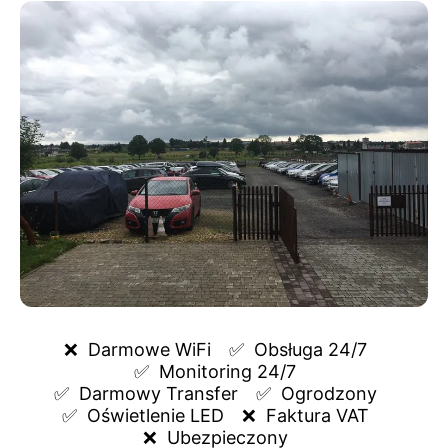
❌  
Darmowe WiFi
✅  
Obsługa 24/7
✅  
Monitoring 24/7
✅  
Darmowy Transfer
✅  
Ogrodzony
✅  
Oświetlenie LED
❌  
Faktura VAT
❌  
Ubezpieczony