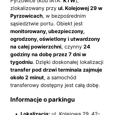
Pyrzowice (kod IATA:
KTW
),
zlokalizowany przy
ul. Kolejowej 29 w
Pyrzowicach
, w bezpośrednim
sąsiedztwie portu. Obiekt jest
monitorowany, ubezpieczony,
ogrodzony, oświetlony i utwardzony
na całej powierzchni
, czynny
24
godziny na dobę przez 7 dni w
tygodniu
. Dzięki doskonałej lokalizacji
transfer pod drzwi terminala zajmuje
około 2 minut
, a samochód
transferowy dostępny jest całą dobę.
Informacje o parkingu
Lokalizacja:
ul. Kolejowa 29, 42-