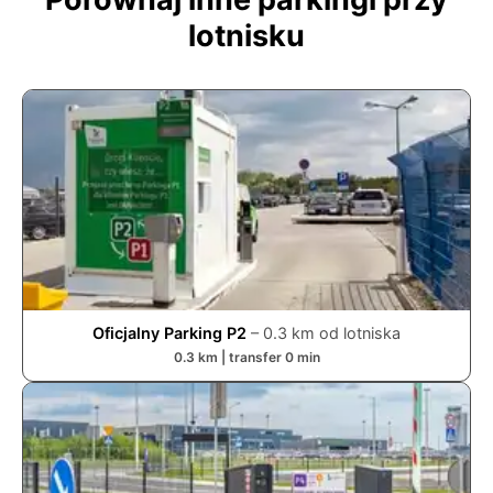
lotnisku
Oficjalny Parking P2
–
0.3
km od lotniska
0.3
km | transfer
0
min