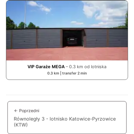
VIP Garaże MEGA
–
0.3
km od lotniska
0.3
km | transfer
2
min
Poprzedni
Równoległy 3 - lotnisko Katowice-Pyrzowice
(KTW)