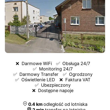
❌  
Darmowe WiFi
✅  
Obsługa 24/7
✅  
Monitoring 24/7
✅  
Darmowy Transfer
✅  
Ogrodzony
✅  
Oświetlenie LED
❌  
Faktura VAT
✅  
Ubezpieczony
❌  
Dostępne napoje
0.4
km
odległość od lotniska
2
min
transfer na lotnisko