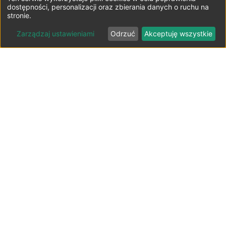
dostępności, personalizacji oraz zbierania danych o ruchu na
stronie.
Zarządzaj ustawieniami
Odrzuć
Akceptuję wszystkie
Lista parkingów przy lotniskach
Polska ⬇️
Parkingi lotnisko Bydgoszcz-Szwederowo
Parkingi lotnisko Gdańsk-Rębiechowo
Parkingi lotnisko Katowice-Pyrzowice
Parkingi lotnisko Kraków-Balice
Parkingi lotnisko Lublin-Świdnik
Parkingi lotnisko Łódź-Lublinek