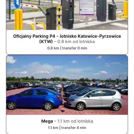
Oficjalny Parking P4 - lotnisko Katowice-Pyrzowice
(KTW)
–
0.8
km od lotniska
0.8
km | transfer
0
min
Mega
–
1.1
km od lotniska
1.1
km | transfer
4
min