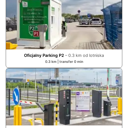
Oficjalny Parking P2
–
0.3
km od lotniska
0.3
km | transfer
0
min