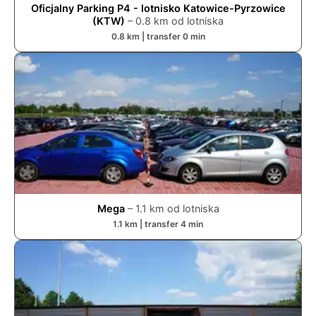
Oficjalny Parking P4 - lotnisko Katowice-Pyrzowice
(KTW)
–
0.8
km od lotniska
0.8
km | transfer
0
min
Mega
–
1.1
km od lotniska
1.1
km | transfer
4
min