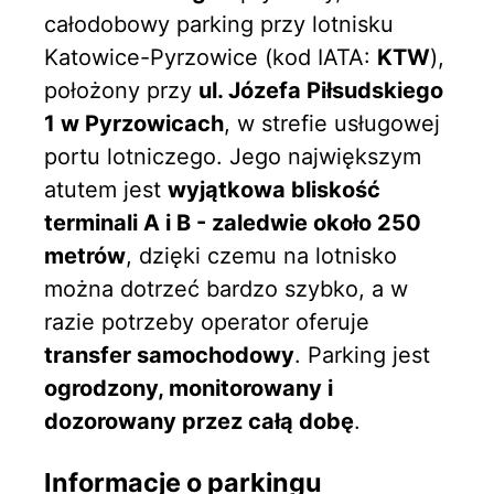
całodobowy parking przy lotnisku
Katowice-Pyrzowice (kod IATA:
KTW
),
położony przy
ul. Józefa Piłsudskiego
1 w Pyrzowicach
, w strefie usługowej
portu lotniczego. Jego największym
atutem jest
wyjątkowa bliskość
terminali A i B - zaledwie około 250
metrów
, dzięki czemu na lotnisko
można dotrzeć bardzo szybko, a w
razie potrzeby operator oferuje
transfer samochodowy
. Parking jest
ogrodzony, monitorowany i
dozorowany przez całą dobę
.
Informacje o parkingu