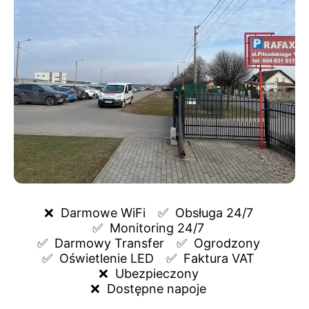
❌  
Darmowe WiFi
✅  
Obsługa 24/7
✅  
Monitoring 24/7
✅  
Darmowy Transfer
✅  
Ogrodzony
✅  
Oświetlenie LED
✅  
Faktura VAT
❌  
Ubezpieczony
❌  
Dostępne napoje