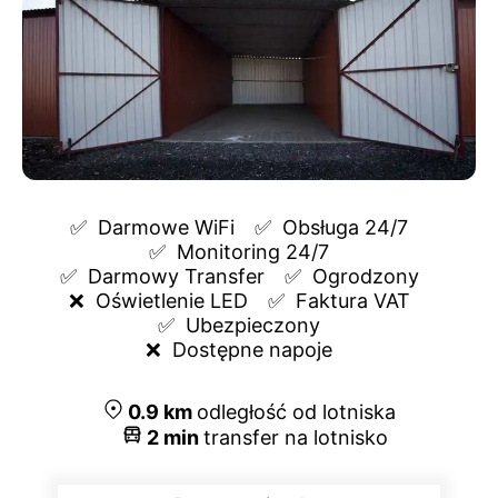
✅  
Darmowe WiFi
✅  
Obsługa 24/7
✅  
Monitoring 24/7
✅  
Darmowy Transfer
✅  
Ogrodzony
❌  
Oświetlenie LED
✅  
Faktura VAT
✅  
Ubezpieczony
❌  
Dostępne napoje
0.9
km
odległość od lotniska
2
min
transfer na lotnisko