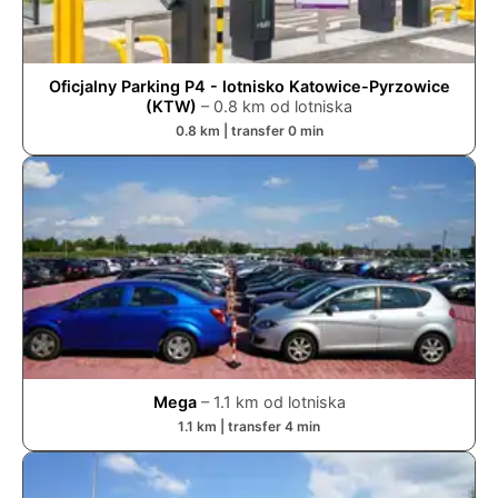
Oficjalny Parking P4 - lotnisko Katowice-Pyrzowice
(KTW)
–
0.8
km od lotniska
0.8
km | transfer
0
min
Mega
–
1.1
km od lotniska
1.1
km | transfer
4
min