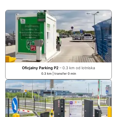
Oficjalny Parking P2
–
0.3
km od lotniska
0.3
km | transfer
0
min