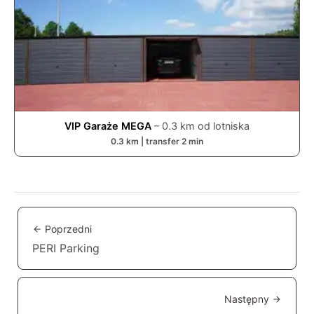
VIP Garaże MEGA
–
0.3
km od lotniska
0.3
km | transfer
2
min
Poprzedni
PERI Parking
Następny