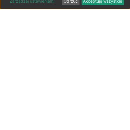
Zarządzaj ustawieniami
Odrzuć
Akceptuję wszystkie
Lista parkingów przy lotniskach
Polska ⬇️
Parkingi lotnisko Bydgoszcz-Szwederowo
Parkingi lotnisko Gdańsk-Rębiechowo
Parkingi lotnisko Katowice-Pyrzowice
Parkingi lotnisko Kraków-Balice
Parkingi lotnisko Lublin-Świdnik
Parkingi lotnisko Łódź-Lublinek
Parkingi lotnisko Poznań-Ławica