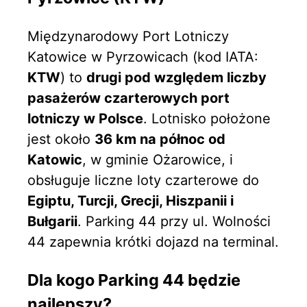
Międzynarodowy Port Lotniczy
Katowice w Pyrzowicach (kod IATA:
KTW
) to
drugi pod względem liczby
pasażerów czarterowych port
lotniczy w Polsce
. Lotnisko położone
jest około
36 km na północ od
Katowic
, w gminie Ożarowice, i
obsługuje liczne loty czarterowe do
Egiptu, Turcji, Grecji, Hiszpanii i
Bułgarii
. Parking 44 przy ul. Wolności
44 zapewnia krótki dojazd na terminal.
Dla kogo Parking 44 będzie
najlepszy?