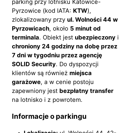
parking przy lotnisku Katowice-
Pyrzowice (kod IATA:
KTW
),
zlokalizowany przy
ul. Wolności 44 w
Pyrzowicach
, około
5 minut od
terminala
. Obiekt jest
ubezpieczony
i
chroniony 24 godziny na dobę przez
7 dni w tygodniu przez agencję
SOLID Security
. Do dyspozycji
klientów są również
miejsca
garażowe
, a w cenie postoju
zapewniony jest
bezpłatny transfer
na lotnisko i z powrotem.
Informacje o parkingu
Lokalizacja:
ul. Wolności 44, 42-