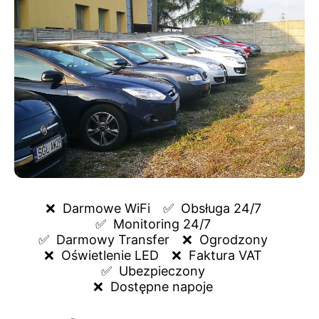
❌  
Darmowe WiFi
✅  
Obsługa 24/7
✅  
Monitoring 24/7
✅  
Darmowy Transfer
❌  
Ogrodzony
❌  
Oświetlenie LED
❌  
Faktura VAT
✅  
Ubezpieczony
❌  
Dostępne napoje