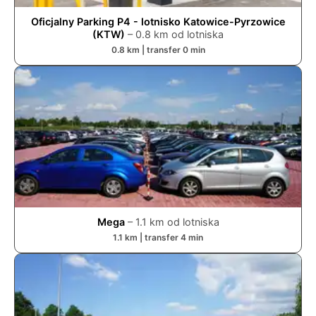
Oficjalny Parking P4 - lotnisko Katowice-Pyrzowice
(KTW)
–
0.8
km od lotniska
0.8
km | transfer
0
min
Mega
–
1.1
km od lotniska
1.1
km | transfer
4
min