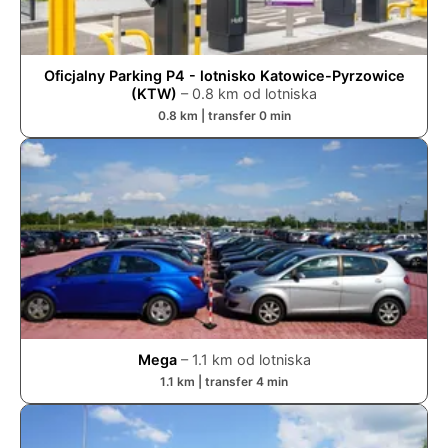
Oficjalny Parking P4 - lotnisko Katowice-Pyrzowice
(KTW)
–
0.8
km od lotniska
0.8
km | transfer
0
min
Mega
–
1.1
km od lotniska
1.1
km | transfer
4
min