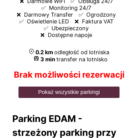
❌  
Darmowe WiFi
✅  
Obsługa 24/7
✅  
Monitoring 24/7
❌  
Darmowy Transfer
✅  
Ogrodzony
✅  
Oświetlenie LED
❌  
Faktura VAT
✅  
Ubezpieczony
❌  
Dostępne napoje
0.2
km
odległość od lotniska
3
min
transfer na lotnisko
Brak możliwości rezerwacji
Pokaż wszystkie parkingi
Parking EDAM -
strzeżony parking przy