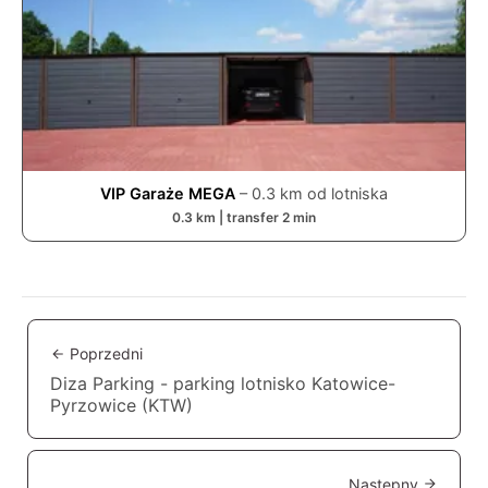
VIP Garaże MEGA
–
0.3
km od lotniska
0.3
km | transfer
2
min
Poprzedni
Diza Parking - parking lotnisko Katowice-
Pyrzowice (KTW)
Następny