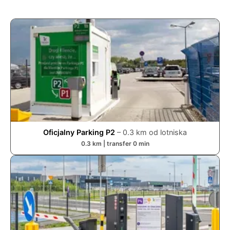
Oficjalny Parking P2
–
0.3
km od lotniska
0.3
km | transfer
0
min