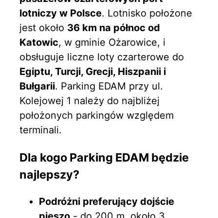
lotniczy w Polsce
. Lotnisko położone
jest około
36 km na północ od
Katowic
, w gminie Ożarowice, i
obsługuje liczne loty czarterowe do
Egiptu, Turcji, Grecji, Hiszpanii i
Bułgarii
. Parking EDAM przy ul.
Kolejowej 1 należy do najbliżej
położonych parkingów względem
terminali.
Dla kogo Parking EDAM będzie
najlepszy?
Podróżni preferujący dojście
pieszo
- do 200 m, około 3