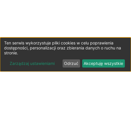
Ten serwis wykorzystuje pliki cookies w celu poprawienia
dostępności, personalizacji oraz zbierania danych o ruchu na
stronie.
Zarządzaj ustawieniami
Odrzuć
Akceptuję wszystkie
Lista parkingów przy lotniskach
Polska ⬇️
Parkingi lotnisko Bydgoszcz-Szwederowo
Parkingi lotnisko Gdańsk-Rębiechowo