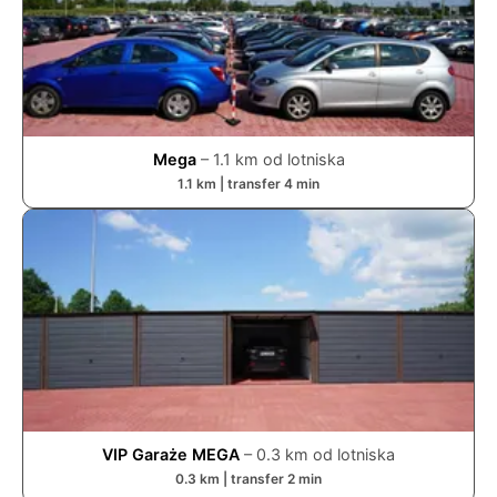
Mega
–
1.1
km od lotniska
1.1
km | transfer
4
min
VIP Garaże MEGA
–
0.3
km od lotniska
0.3
km | transfer
2
min